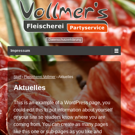
Datenschutzerklärung
Impressum
Start
›
Fleischerei Vollmer
›
Aktuelles
Aktuelles
This is an example of a WordPress page, you
could edit this to put information about yourself
or your site so readers know where you are
coming from. You can create as many pages
like this one or sub-pages as you like and