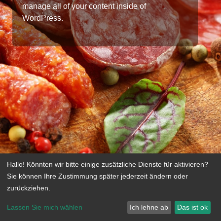
manage all of your content inside of
WordPress.
Hallo! Könnten wir bitte einige zusätzliche Dienste für
aktivieren?
Sie können Ihre Zustimmung später jederzeit ändern oder
zurückziehen.
Lassen Sie mich wählen
Ich lehne ab
Das ist ok